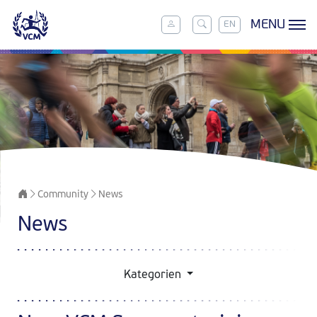
MENU
EN
Community
News
News
Kategorien