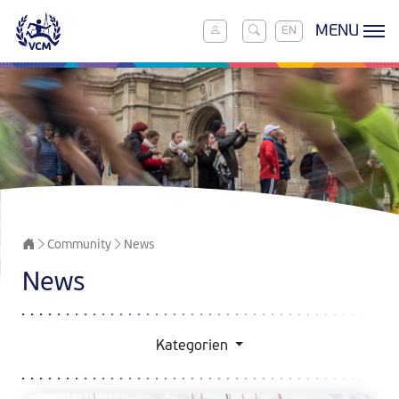
MENU
EN
Community
News
News
Kategorien