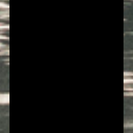
Mythos Hauptallee
Die Prater Hauptallee in Wien ist ein
Ort, den jeder und jede
Laufbegeisterte einfach erlebt
haben muss.
Die schnellste Laufstrecke der Welt.
Schauplatz des ersten Marathons unter zwei
Stunden von Eliud Kipchoge. Seit über 200
Jahren der Ort fürs Laufen & für Laufevents.