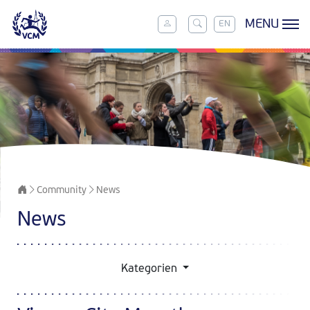
MENU
EN
Community
News
News
Kategorien