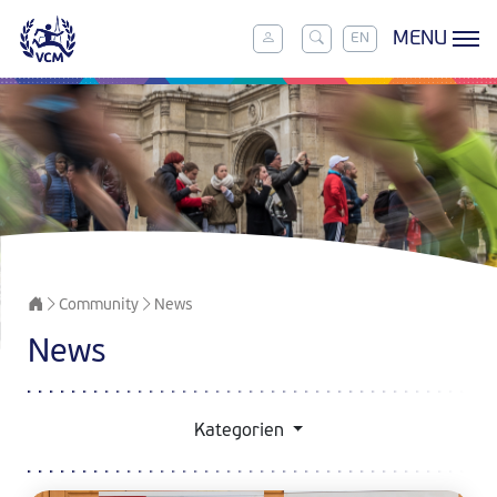
MENU
EN
Community
News
News
Kategorien