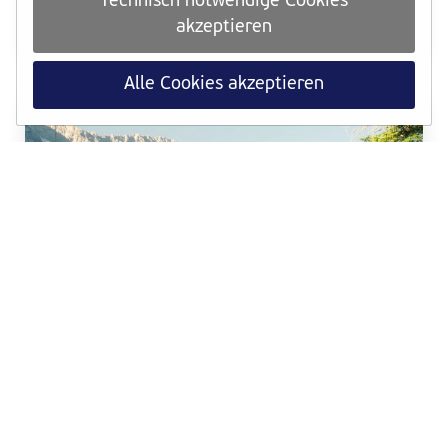
Technisch notwendige Cookies
ab sofort für die Medaillen-Challenge anrechenbar.
akzeptieren
Weiterlesen
Alle Cookies akzeptieren
TRAINING
Dein VCM-Trainingsquartier in den Alpen
Trailrunning-Wochen, Bergpanorama und Hypoxie-
Training im Aktiv² Apartmenthaus in der Leutasch
Weiterlesen