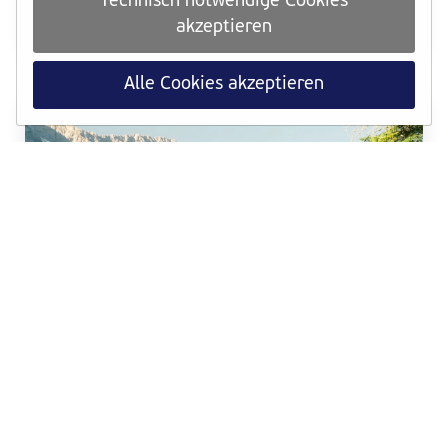
Technisch notwendige Cookies
ab sofort für die Medaillen-Challenge anrechenbar.
akzeptieren
Weiterlesen
Alle Cookies akzeptieren
TRAINING
Dein VCM-Trainingsquartier in den Alpen
Trailrunning-Wochen, Bergpanorama und Hypoxie-
Training im Aktiv² Apartmenthaus in der Leutasch
Weiterlesen