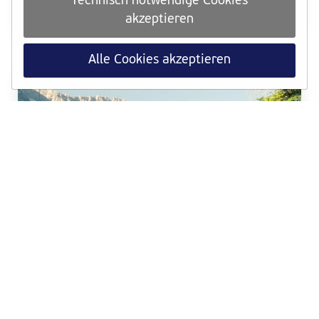
Technisch notwendige Cookies
ab sofort für die Medaillen-Challenge anrechenbar.
akzeptieren
Weiterlesen
Alle Cookies akzeptieren
TRAINING
Dein VCM-Trainingsquartier in den Alpen
Trailrunning-Wochen, Bergpanorama und Hypoxie-
Training im Aktiv² Apartmenthaus in der Leutasch
Weiterlesen