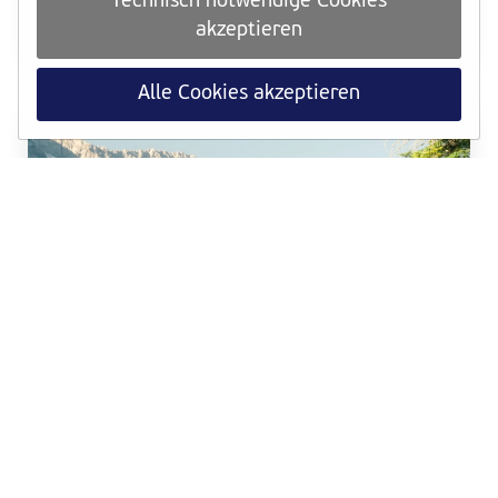
Technisch notwendige Cookies
ab sofort für die Medaillen-Challenge anrechenbar.
akzeptieren
Weiterlesen
Alle Cookies akzeptieren
TRAINING
Dein VCM-Trainingsquartier in den Alpen
Trailrunning-Wochen, Bergpanorama und Hypoxie-
Training im Aktiv² Apartmenthaus in der Leutasch
Weiterlesen