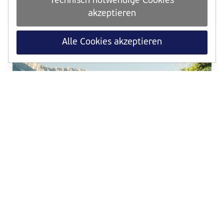
Technisch notwendige Cookies
ab sofort für die Medaillen-Challenge anrechenbar.
akzeptieren
Weiterlesen
Alle Cookies akzeptieren
TRAINING
Dein VCM-Trainingsquartier in den Alpen
Trailrunning-Wochen, Bergpanorama und Hypoxie-
Training im Aktiv² Apartmenthaus in der Leutasch
Weiterlesen