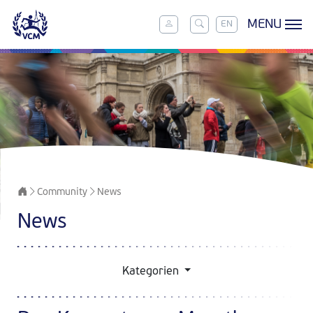
MENU
EN
Community
News
News
Kategorien