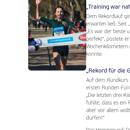
„Training war na
Dem Rekordlauf ging
erwarten ließ. Seit
„Es war der beste 
perfekt“, postete 
Wochenkilometern m
könnte.
„Rekord für die 
Auf dem Rundkurs v
ersten Runden Fünfte
„Die letzten drei Ki
fühlte, dass es ein
aber vor allem wollt
dürfen!“