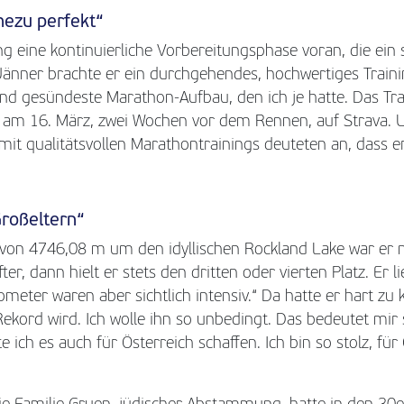
hezu perfekt“
 eine kontinuierliche Vorbereitungsphase voran, die ein 
 Jänner brachte er ein durchgehendes, hochwertiges Train
und gesündeste Marathon-Aufbau, den ich je hatte. Das Tr
er am 16. März, zwei Wochen vor dem Rennen, auf Strava.
it qualitätsvollen Marathontrainings deuteten an, dass er
Großeltern“
on 4746,08 m um den idyllischen Rockland Lake war er 
r, dann hielt er stets den dritten oder vierten Platz. Er l
lometer waren aber sichtlich intensiv.“ Da hatte er hart zu
 Rekord wird. Ich wolle ihn so unbedingt. Das bedeutet mir 
e ich es auch für Österreich schaffen. Ich bin so stolz, für