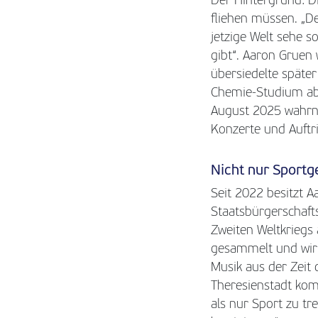
Der Hintergrund: D
fliehen müssen. „D
jetzige Welt sehe s
gibt“. Aaron Gruen
übersiedelte später
Chemie-Studium ab u
August 2025 wahrn
Konzerte und Auftr
Nicht nur Sportg
Seit 2022 besitzt 
Staatsbürgerschaft
Zweiten Weltkriegs
gesammelt und wir 
Musik aus der Zeit 
Theresienstadt kom
als nur Sport zu tr