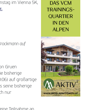
mstag im Vienna 5K,
r.
f Brockmann auf
ron Gruen
ie bisherige
:06) auf großartige
s seine bisherige
ch nur
eine Teilnahme an