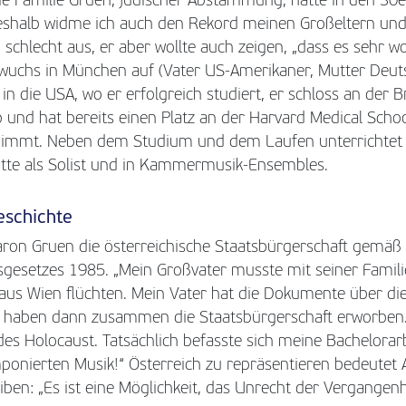
ie Familie Gruen, jüdischer Abstammung, hatte in den 30e
eshalb widme ich auch den Rekord meinen Großeltern und 
o schlecht aus, er aber wollte auch zeigen, „dass es sehr w
 wuchs in München auf (Vater US-Amerikaner, Mutter Deuts
 in die USA, wo er erfolgreich studiert, er schloss an der 
nd hat bereits einen Platz an der Harvard Medical School
immt. Neben dem Studium und dem Laufen unterrichtet e
itte als Solist und in Kammermusik-Ensembles.
eschichte
Aaron Gruen die österreichische Staatsbürgerschaft gemäß
sgesetzes 1985. „Mein Großvater musste mit seiner Famil
 aus Wien flüchten. Mein Vater hat die Dokumente über die
haben dann zusammen die Staatsbürgerschaft erworben. I
des Holocaust. Tatsächlich befasste sich meine Bachelorarb
ponierten Musik!“ Österreich zu repräsentieren bedeutet
eiben: „Es ist eine Möglichkeit, das Unrecht der Vergangenh