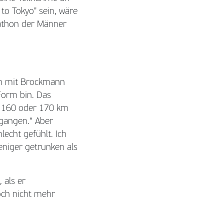
 to Tokyo" sein, wäre
rathon der Männer
ch mit Brockmann
 Form bin. Das
tt 160 oder 170 km
egangen.“ Aber
echt gefühlt. Ich
eniger getrunken als
 als er
doch nicht mehr