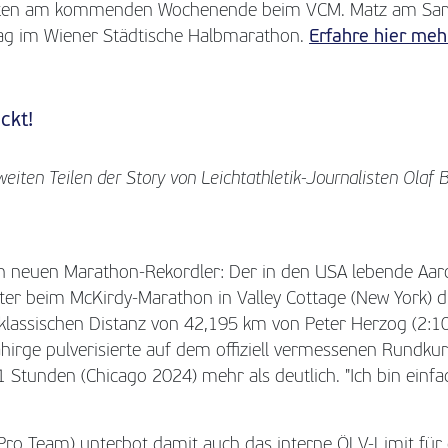
starten am kommenden Wochenende beim VCM. Matz am Sa
g im Wiener Städtische Halbmarathon.
Erfahre hier meh
ckt!
 weiten Teilen der Story von Leichtathletik-Journalisten Ola
en neuen Marathon-Rekordler: Der in den USA lebende Aa
tter beim McKirdy-Marathon in Valley Cottage (New York) d
klassischen Distanz von 42,195 km von Peter Herzog (2:10
hirge pulverisierte auf dem offiziell vermessenen Rundkur
1 Stunden (Chicago 2024) mehr als deutlich. "Ich bin einfa
ro Team) unterbot damit auch das interne ÖLV-Limit für 