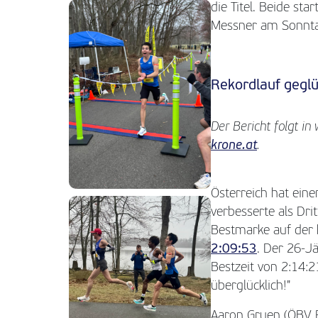
die Titel. Beide 
Messner am Sonnta
Rekordlauf geglü
Der Bericht folgt in
krone.at
.
Österreich hat ein
verbesserte als Dri
Bestmarke auf der 
2:09:53
. Der 26-Jä
Bestzeit von 2:14:2
überglücklich!"
Aaron Gruen (ÖBV P