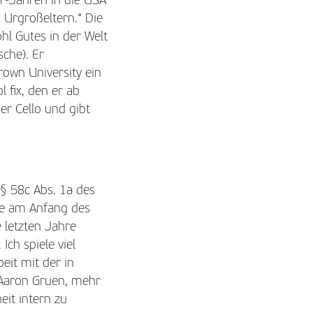
r-Jahren in die USA
Urgroßeltern.“ Die
ohl Gutes in der Welt
che). Er
Brown University ein
 fix, den er ab
r Cello und gibt
 § 58c Abs. 1a des
ie am Anfang des
 letzten Jahre
ch spiele viel
eit mit der in
 Aaron Gruen, mehr
eit intern zu