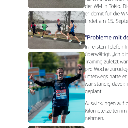
der WM in Tokio. Di
er damit für die W
findet am 15. Septe
"Probleme mit 
Im ersten Telefon-
überwältigt. „Ich bi
Training zuletzt w
pro Woche zurückge
unterwegs hatte er
war ständig davor,
geplant.
Auswirkungen auf di
Kilometerzeiten im 
nehmen.