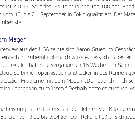
es ist 2:10:00 Stunden. Sollte er in den Top 100 der "Road
M vom 13. bis 21. September in Tokio qualifiziert. Der Ma
mber statt.
dem Magen"
Interview aus den USA zeigte sich Aaron Gruen im Gesprä
n einfach nur überglücklich. Ich wusste, dass ich in bester
ar perfekt. Ich hatte die vergangenen 15 Wochen im Schni
legt. So bin ich optimistisch und locker in das Rennen g
 plötzlich Probleme mit dem Magen. „Da habe ich mich schl
 mich übergeben zu müssen.“ Deshalb hatte er auch viel w
e Leistung hatte dies erst auf den letzten vier Kilometern,
Bereich von 3:11 bis 3:14 lief. Den Rekord ließ er sich je