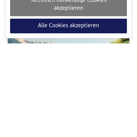
Technisch notwendige Cookies
ab sofort für die Medaillen-Challenge anrechenbar.
akzeptieren
Weiterlesen
Alle Cookies akzeptieren
TRAINING
Dein VCM-Trainingsquartier in den Alpen
Trailrunning-Wochen, Bergpanorama und Hypoxie-
Training im Aktiv² Apartmenthaus in der Leutasch
Weiterlesen