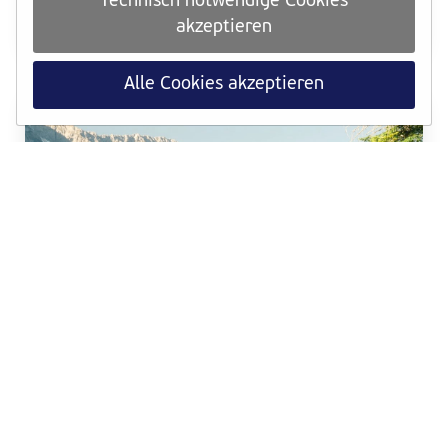
Technisch notwendige Cookies
ab sofort für die Medaillen-Challenge anrechenbar.
akzeptieren
Weiterlesen
Alle Cookies akzeptieren
TRAINING
Dein VCM-Trainingsquartier in den Alpen
Trailrunning-Wochen, Bergpanorama und Hypoxie-
Training im Aktiv² Apartmenthaus in der Leutasch
Weiterlesen